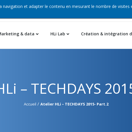
 la navigation et adapter le contenu en mesurant le nombre de visites 
eau – CS 90163 – 92735 Nanterre
Marketing & data
HLi Lab
Création & intégration d
 HLi – TECHDAYS 2015
/
Accueil
Atelier HLi – TECHDAYS 2015- Part.2