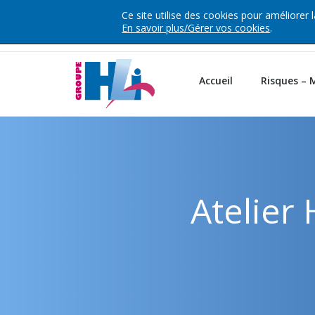
Ce site utilise des cookies pour améliorer
+33 1 46 93 30 30
Contact
163 Avenue Georges Clemenc
En savoir plus/Gérer vos cookies
.
Cedex
Accueil
Risques – 
Atelier